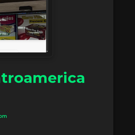
troamerica
com