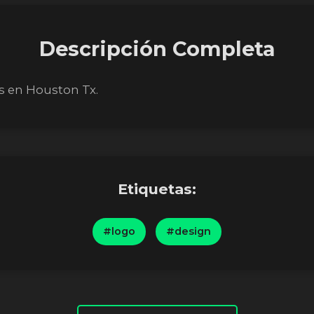
Descripción Completa
s en Houston Tx.
Etiquetas:
#logo
#design